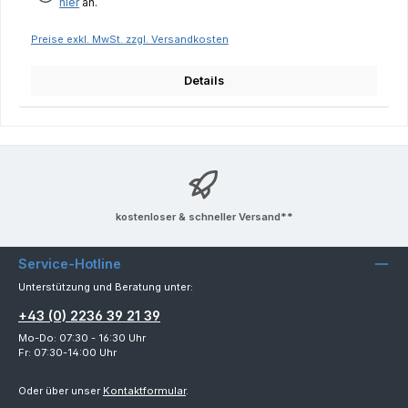
hier
an.
Preise exkl. MwSt. zzgl. Versandkosten
Details
kostenloser & schneller Versand**
Service-Hotline
Unterstützung und Beratung unter:
+43 (0) 2236 39 21 39
Mo-Do: 07:30 - 16:30 Uhr
Fr: 07:30-14:00 Uhr
Oder über unser
Kontaktformular
.