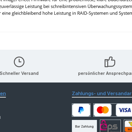
 zuverlässige Leistung bei schreibintensiven Überwachungssyste
 eine gleichbleibend hohe Leistung in RAID-Systemen und Syste
Schneller Versand
persönlicher Ansprechpa
nen
Zahlungs- und Versandar
m
PayPal
Kredit- oder Debitk
Bar Zahlung