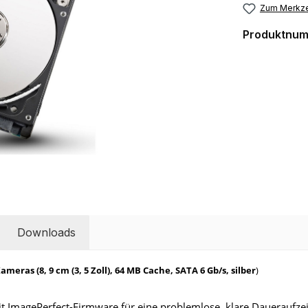
Zum Merkze
Produktnu
Downloads
eras (8, 9 cm (3, 5 Zoll), 64 MB Cache, SATA 6 Gb/s, silber
)
 ImagePerfect-Firmware für eine problemlose, klare Daueraufze