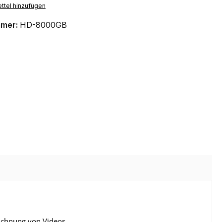
ttel hinzufügen
mmer:
HD-8000GB
ichnung von Videos