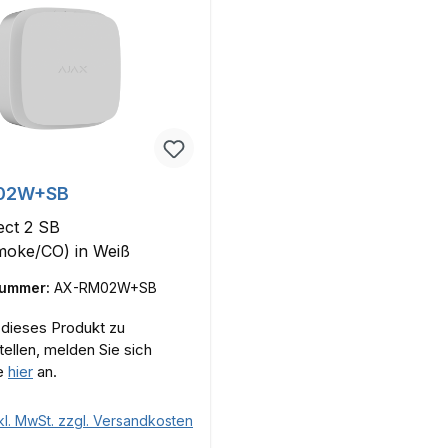
02W+SB
ect 2 SB
moke/CO) in Weiß
nummer:
AX-RM02W+SB
dieses Produkt zu
tellen, melden Sie sich
te
hier
an.
kl. MwSt. zzgl. Versandkosten