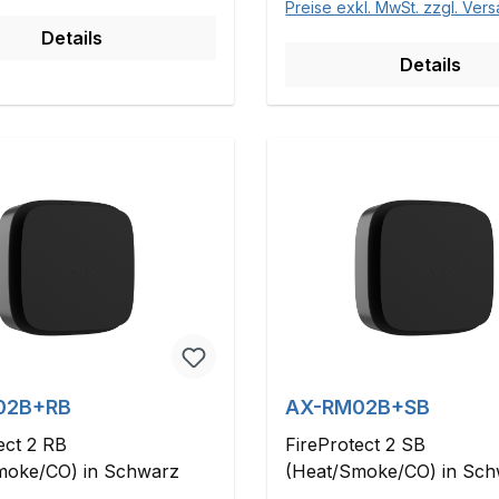
Preise exkl. MwSt. zzgl. Ver
Details
Details
02B+RB
AX-RM02B+SB
ect 2 RB
FireProtect 2 SB
moke/CO) in Schwarz
(Heat/Smoke/CO) in Sc