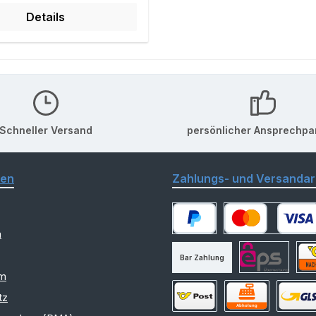
Details
Schneller Versand
persönlicher Ansprechpa
nen
Zahlungs- und Versandar
m
PayPal
Kredit- oder Debitk
Bar Zahlung
am
eps
Nac
tz