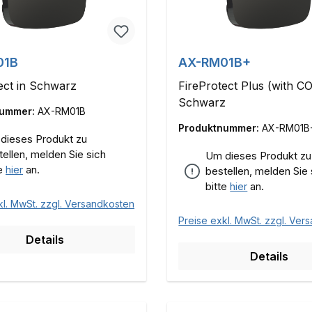
01B
AX-RM01B+
ect in Schwarz
FireProtect Plus (with CO
Schwarz
nummer:
AX-RM01B
Produktnummer:
AX-RM01B
dieses Produkt zu
tellen, melden Sie sich
Um dieses Produkt zu
te
hier
an.
bestellen, melden Sie 
bitte
hier
an.
kl. MwSt. zzgl. Versandkosten
Preise exkl. MwSt. zzgl. Ver
Details
Details