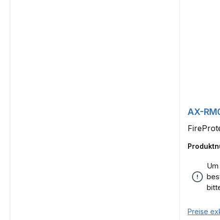
AX-RM
FireProt
Produkt
Um 
bes
bit
Preise ex