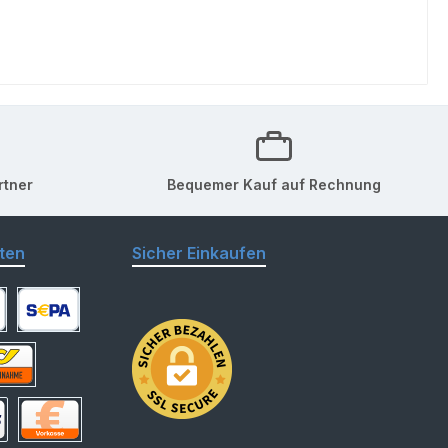
rtner
Bequemer Kauf auf Rechnung
ten
Sicher Einkaufen
arte
SEPA Lastschrift
hnahme