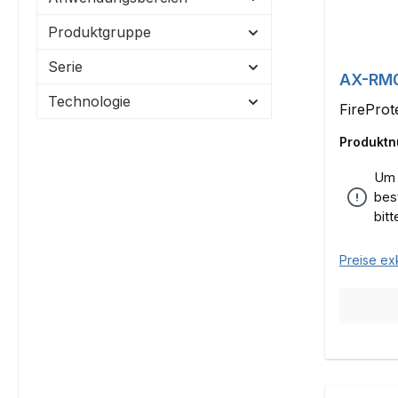
Produktgruppe
Serie
AX-RM
Technologie
FireProt
Produkt
Um 
bes
bit
Preise ex