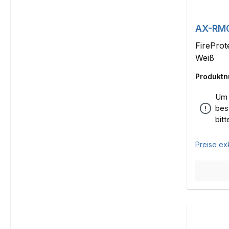
AX-RM
FireProt
Weiß
Produkt
Um 
bes
bit
Preise ex