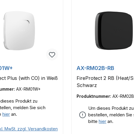
01W+
AX-RM02B-RB
ect Plus (with CO) in Weiß
FireProtect 2 RB (Heat/
Schwarz
nummer:
AX-RM01W+
Produktnummer:
AX-RM02B
dieses Produkt zu
tellen, melden Sie sich
Um dieses Produkt zu
te
hier
an.
bestellen, melden Sie 
bitte
hier
an.
kl. MwSt. zzgl. Versandkosten