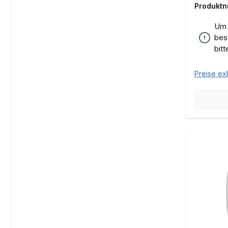
Produkt
Um 
bes
bit
Preise ex