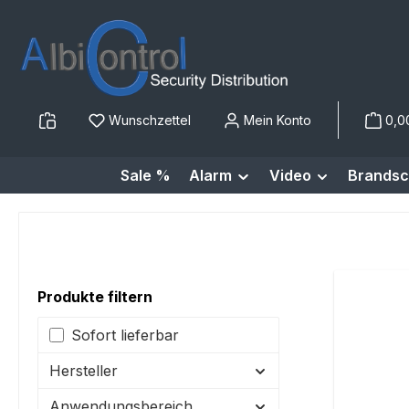
m Hauptinhalt springen
Zur Suche springen
Zur Hauptnavigation springen
Wunschzettel
Mein Konto
0,0
Sale %
Alarm
Video
Brandsc
Produkte filtern
Sofort lieferbar
Hersteller
Anwendungsbereich