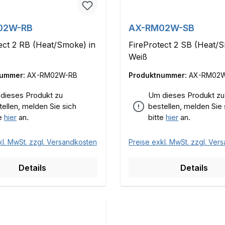
02W-RB
AX-RM02W-SB
ect 2 RB (Heat/Smoke) in
FireProtect 2 SB (Heat/
Weiß
nummer:
AX-RM02W-RB
Produktnummer:
AX-RM02
dieses Produkt zu
Um dieses Produkt zu
tellen, melden Sie sich
bestellen, melden Sie 
te
hier
an.
bitte
hier
an.
kl. MwSt. zzgl. Versandkosten
Preise exkl. MwSt. zzgl. Ver
Details
Details