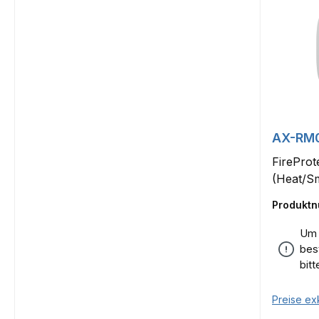
AX-RM
FireProt
(Heat/S
Produkt
Um 
bes
bit
Preise ex