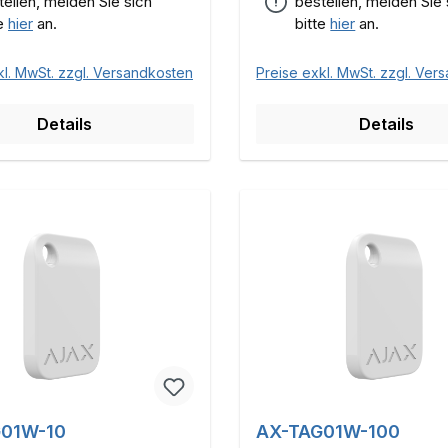
tellen, melden Sie sich
bestellen, melden Sie 
te
hier
an.
bitte
hier
an.
kl. MwSt. zzgl. Versandkosten
Preise exkl. MwSt. zzgl. Ver
Details
Details
01W-10
AX-TAG01W-100