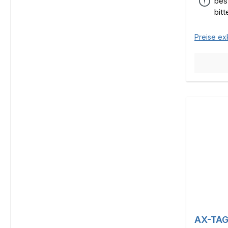
bes
bit
Preise ex
AX-TAG