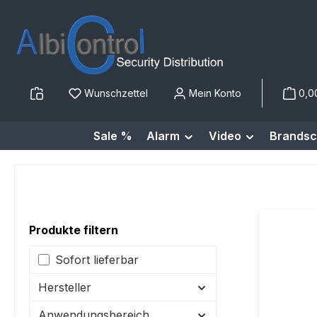
m Hauptinhalt springen
Zur Suche springen
Zur Hauptnavigation springen
Wunschzettel
Mein Konto
0,0
Sale %
Alarm
Video
Brandsc
Produkte filtern
Sofort lieferbar
Hersteller
Anwendungsbereich