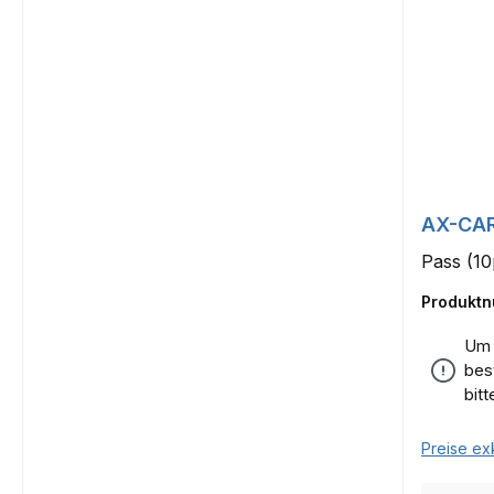
AX-CA
Pass (10
Produkt
Um 
bes
bit
Preise ex