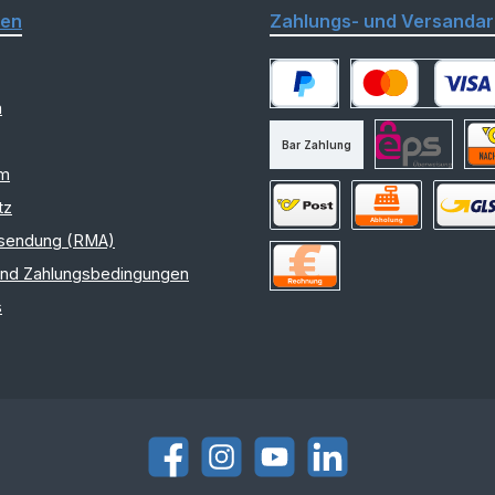
nen
Zahlungs- und Versandar
m
PayPal
Kredit- oder Debitk
Bar Zahlung
am
eps
Nac
tz
sendung (RMA)
Versand Österreich
Selbstabholung
Versand
und Zahlungsbedingungen
Rechnung
s
Facebook
Instagram
YouTube
LinkedIn