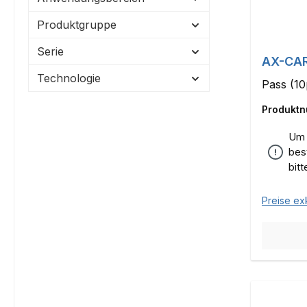
Produktgruppe
Serie
AX-CAR
Technologie
Pass (10
Produkt
Um 
bes
bit
Preise ex