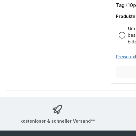
Tag (10p
Produkt
Um 
bes
bit
Preise ex
kostenloser & schneller Versand**