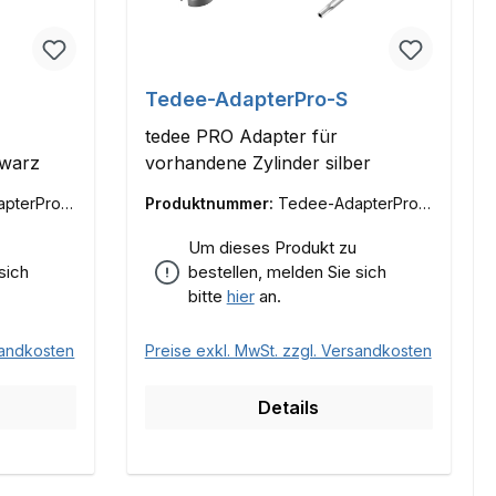
Tedee-AdapterPro-S
tedee PRO Adapter für
hwarz
vorhandene Zylinder silber
pterPro-
Produktnummer:
Tedee-AdapterPro-
S
Um dieses Produkt zu
sich
bestellen, melden Sie sich
bitte
hier
an.
sandkosten
Preise exkl. MwSt. zzgl. Versandkosten
Details