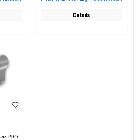
Details
edee PRO