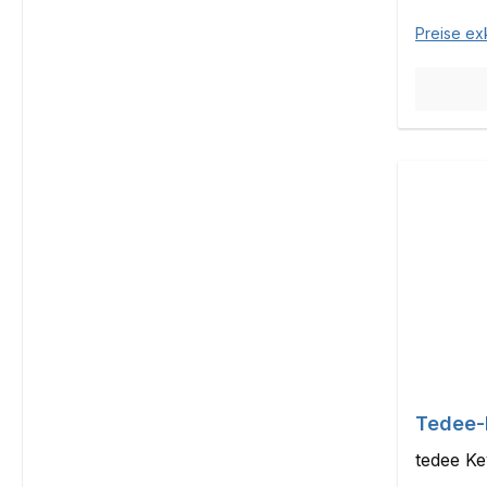
Preise ex
Tedee-
tedee K