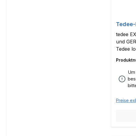
Tedee-
tedee EX
und GER
Tedee lo
Produkt
Um 
bes
bit
Preise ex