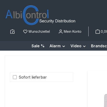
m Hauptinhalt springen
Zur Suche springen
Zur Hauptnavigation springen
Wunschzettel
Mein Konto
0,0
Sale %
Alarm
Video
Brandsc
Sofort lieferbar