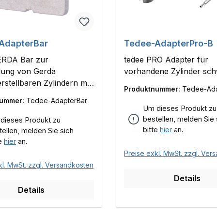
AdapterBar
Tedee-AdapterPro-B
ERDA Bar zur
tedee PRO Adapter für
ung von Gerda
vorhandene Zylinder sc
rstellbaren Zylindern mit
Produktnummer:
Tedee-Ada
B
nummer:
Tedee-AdapterBar
Um dieses Produkt zu
bestellen, melden Sie 
dieses Produkt zu
bitte
hier
an.
tellen, melden Sie sich
te
hier
an.
Preise exkl. MwSt. zzgl. Ver
kl. MwSt. zzgl. Versandkosten
Details
Details