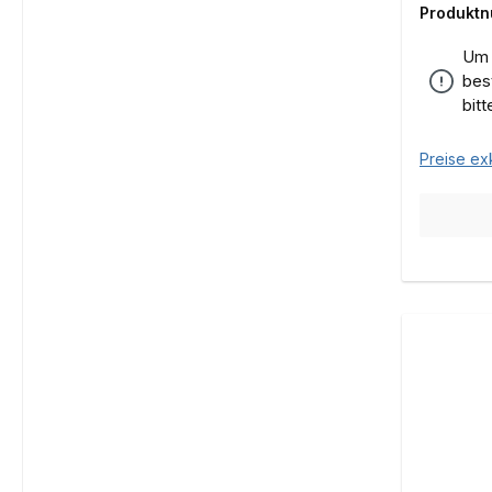
Produkt
Um 
bes
bit
Preise ex