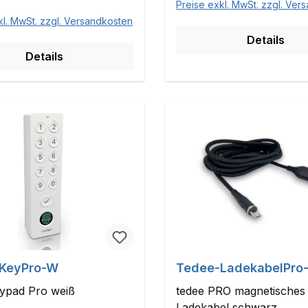
Preise exkl. MwSt. zzgl. Ver
kl. MwSt. zzgl. Versandkosten
Details
Details
KeyPro-W
Tedee-LadekabelPro
eypad Pro weiß
tedee PRO magnetisches
Ladekabel schwarz