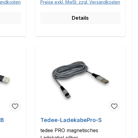
sandkosten
Preise exkl. MwSt. zzgl. Versandkosten
Details
-B
Tedee-LadekabePro-S
tedee PRO magnetisches
Ladekabel silber