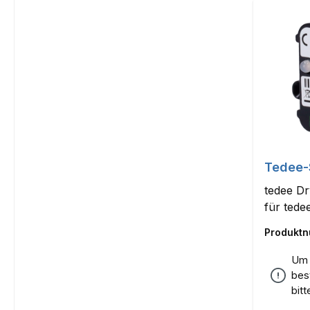
Tedee-
tedee D
für ted
Produkt
Um 
bes
bit