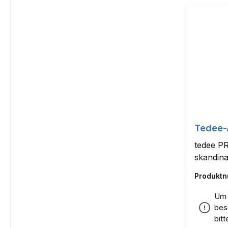
Tedee-
tedee P
skandina
Produkt
kandi-S
Um 
bes
bit