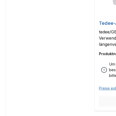
Tedee-
tedee/G
Verwend
längenve
Tedee
Produkt
Um 
bes
bit
Preise ex