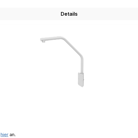
Details
e
hier
an.