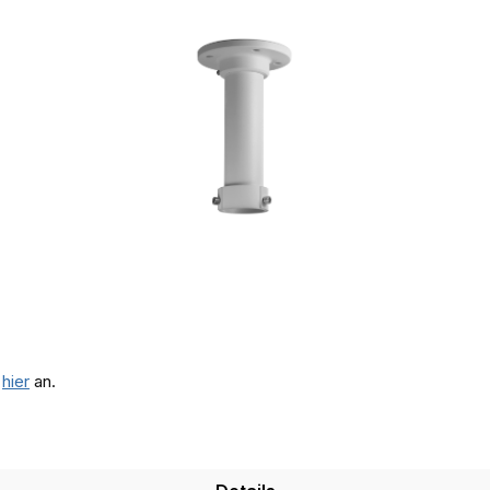
e
hier
an.