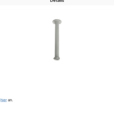
Details
e
hier
an.