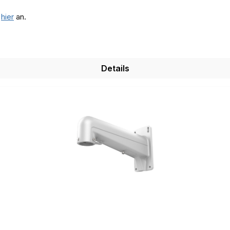
e
hier
an.
Details