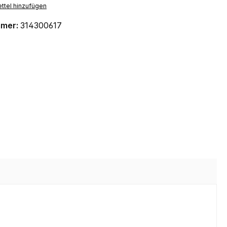
ttel hinzufügen
mmer:
314300617