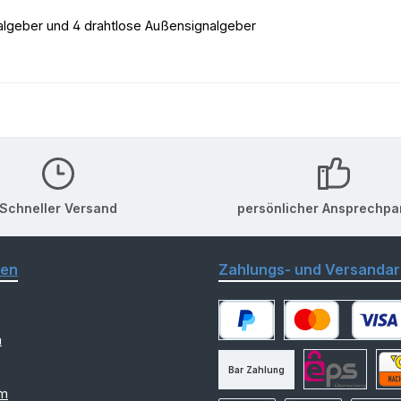
nalgeber und 4 drahtlose Außensignalgeber
Schneller Versand
persönlicher Ansprechpa
nen
Zahlungs- und Versandar
m
PayPal
Kredit- oder Debitk
Bar Zahlung
am
eps
Nac