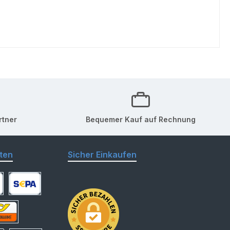
rtner
Bequemer Kauf auf Rechnung
ten
Sicher Einkaufen
arte
SEPA Lastschrift
hnahme