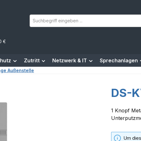
0 €
hutz
Zutritt
Netzwerk & IT
Sprechanlagen
age Außenstelle
DS-K
1 Knopf Metal
Unterputzm
Um dies