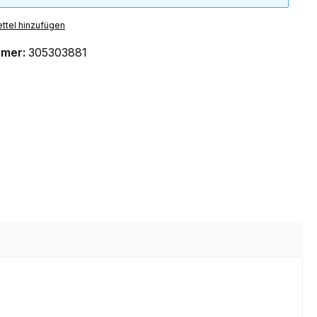
ttel hinzufügen
mmer:
305303881