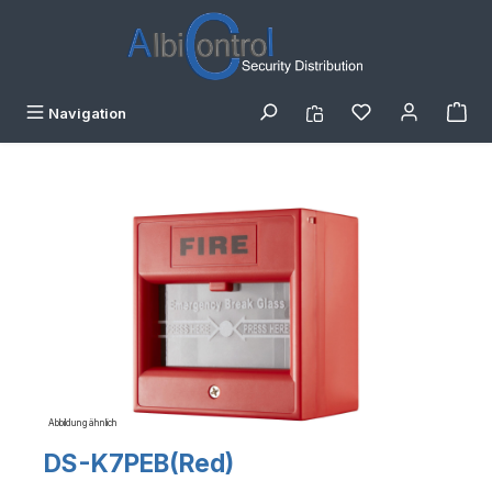
Zum Hauptinhalt springen
Navigation
Bildergalerie überspringen
Abbildung ähnlich
DS-K7PEB(Red)