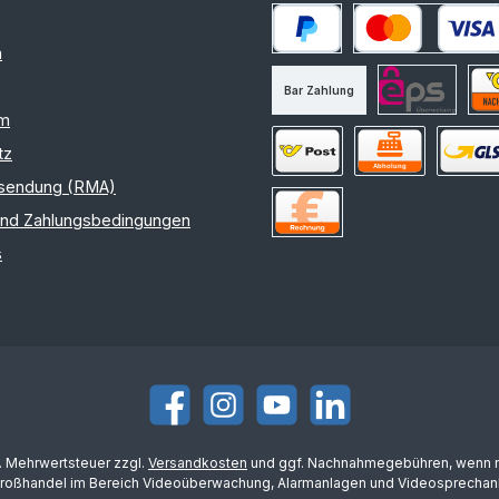
m
PayPal
Kredit- oder Debitk
Bar Zahlung
am
eps
Nac
tz
sendung (RMA)
Versand Österreich
Selbstabholung
Versand
und Zahlungsbedingungen
Rechnung
s
Facebook
Instagram
YouTube
LinkedIn
l. Mehrwertsteuer zzgl.
Versandkosten
und ggf. Nachnahmegebühren, wenn n
Großhandel im Bereich Videoüberwachung, Alarmanlagen und Videosprechanl