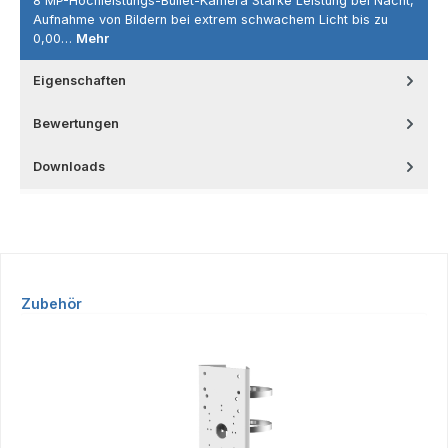
8 MP-Hochleistungs-Bullet-Kamera Starke Leistung bei Nacht,
Aufnahme von Bildern bei extrem schwachem Licht bis zu
0,00…
Mehr
Eigenschaften
Bewertungen
Downloads
Produktgalerie überspringen
Zubehör