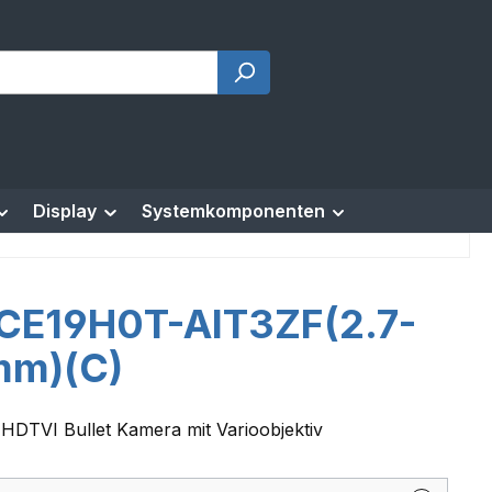
Display
Systemkomponenten
CE19H0T-AIT3ZF(2.7-
mm)(C)
HDTVI Bullet Kamera mit Varioobjektiv