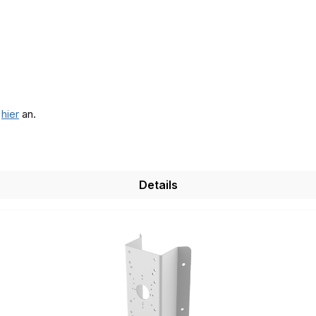
e
hier
an.
Details