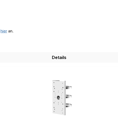
e
hier
an.
Details