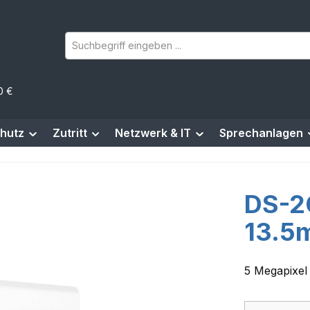
0 €
hutz
Zutritt
Netzwerk & IT
Sprechanlagen
DS-2
13.5
5 Megapixel 