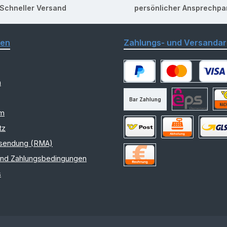
Schneller Versand
persönlicher Ansprechpa
nen
Zahlungs- und Versandar
m
PayPal
Kredit- oder Debitk
Bar Zahlung
am
eps
Nac
tz
sendung (RMA)
Versand Österreich
Selbstabholung
Versand
und Zahlungsbedingungen
Rechnung
s