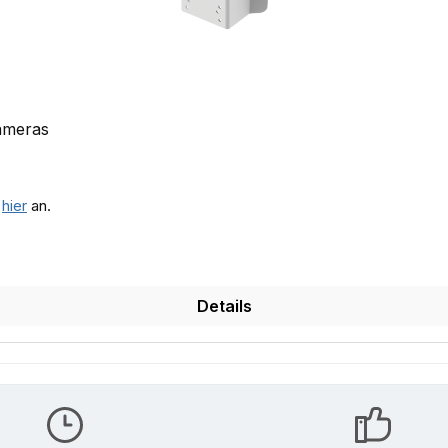
Kameras
e
hier
an.
Details