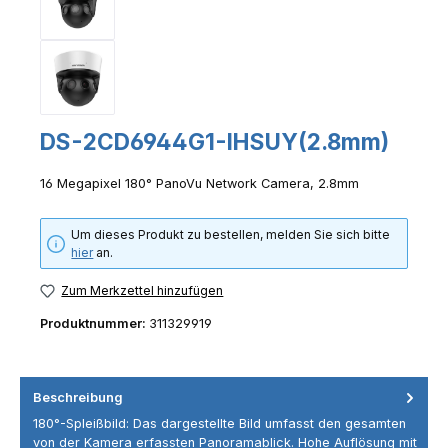
DS-2CD6944G1-IHSUY(2.8mm)
16 Megapixel 180° PanoVu Network Camera, 2.8mm
Um dieses Produkt zu bestellen, melden Sie sich bitte
hier
an.
Zum Merkzettel hinzufügen
Produktnummer:
311329919
Beschreibung
180°-Spleißbild: Das dargestellte Bild umfasst den gesamten
von der Kamera erfassten Panoramablick. Hohe Auflösung mit