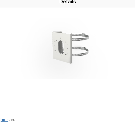
Details
e
hier
an.