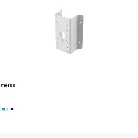
Kameras
e
hier
an.