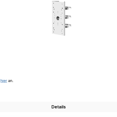
e
hier
an.
Details