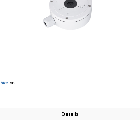
e
hier
an.
Details