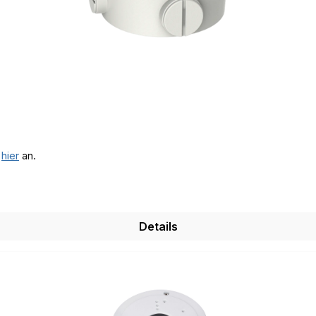
e
hier
an.
Details