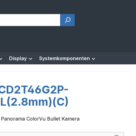
Display
Systemkomponenten
CD2T46G2P-
SL(2.8mm)(C)
 Panorama ColorVu Bullet Kamera