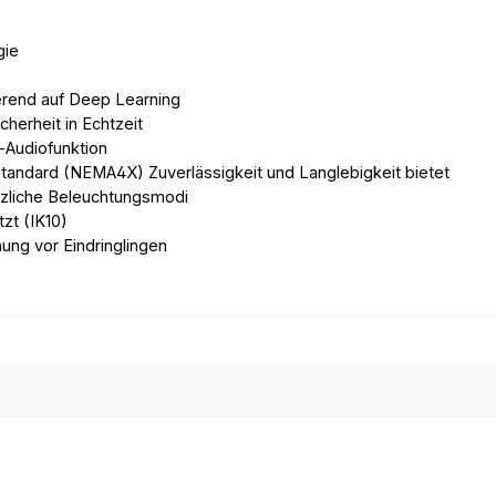
gie
erend auf Deep Learning
herheit in Echtzeit
-Audiofunktion
tandard (NEMA4X) Zuverlässigkeit und Langlebigkeit bietet
ätzliche Beleuchtungsmodi
zt (IK10)
ung vor Eindringlingen