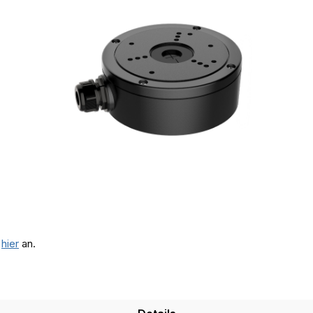
e
hier
an.