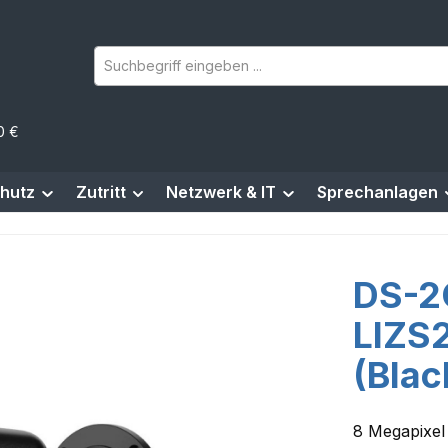
0 €
hutz
Zutritt
Netzwerk & IT
Sprechanlagen
DS-2
LIZS
(Blac
8 Megapixel 