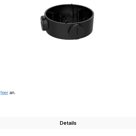
e
hier
an.
Details