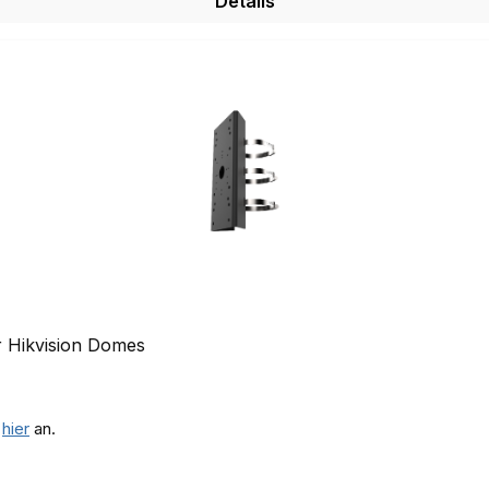
Details
r Hikvision Domes
e
hier
an.