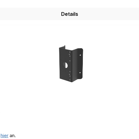
Details
s
e
hier
an.