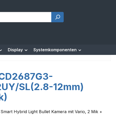
Display
Systemkomponenten
CD2687G3-
2UY/SL(2.8-12mm)
k)
Smart Hybrid Light Bullet Kamera mit Vario, 2 Mik +