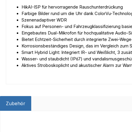
HikAI-ISP für hervorragende Rauschunterdrückung
Farbige Bilder rund um die Uhr dank ColorVu-Technolo
Szenenadaptiver WDR
Fokus auf Personen- und Fahrzeugklassifizierung basi
Eingebautes Dual-Mikrofon für hochqualitative Audio-Sic
Bietet Echtzeit-Sicherheit durch integrierte Zwei-Wege
Korrosionsbeständiges Design, das im Vergleich zum S
Smart Hybrid Light: Integriert IR- und Weißlicht, 3 zus
Wasser- und staubdicht (IP67) und vandalismusgeschüt
Aktives Stroboskoplicht und akustischer Alarm zur Warn
Zubehör
Produktgalerie überspringen