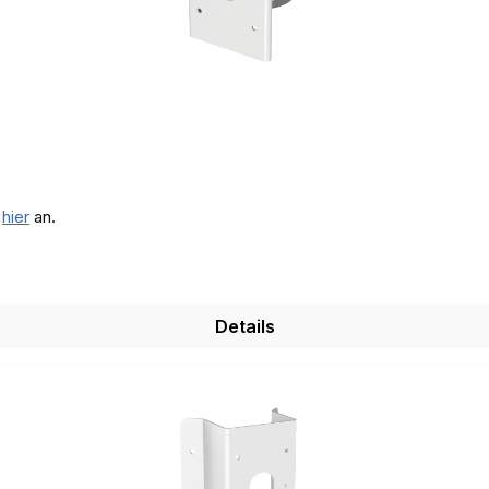
e
hier
an.
Details