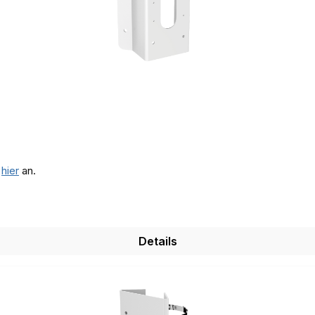
e
hier
an.
Details