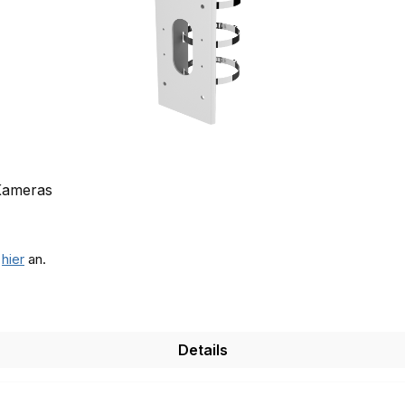
 Kameras
e
hier
an.
Details