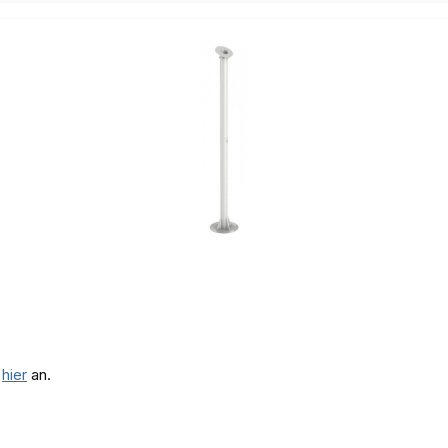
e
hier
an.