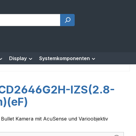
Display
Systemkomponenten
CD2646G2H-IZS(2.8-
)(eF)
 Bullet Kamera mit AcuSense und Varioobjektiv