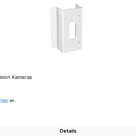
ision Kameras
e
hier
an.
Details