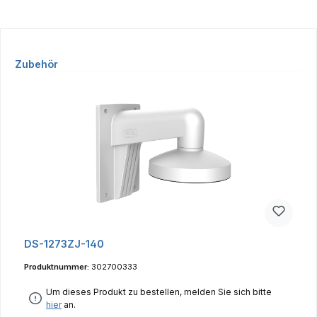
Produktgalerie überspringen
Zubehör
DS-1273ZJ-140
Produktnummer:
302700333
Um dieses Produkt zu bestellen, melden Sie sich bitte
hier
an.