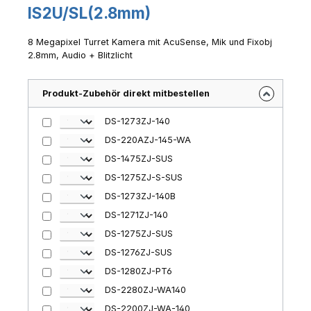
IS2U/SL(2.8mm)
8 Megapixel Turret Kamera mit AcuSense, Mik und Fixobj
2.8mm, Audio + Blitzlicht
Produkt-Zubehör direkt mitbestellen
DS-1273ZJ-140
DS-220AZJ-145-WA
DS-1475ZJ-SUS
DS-1275ZJ-S-SUS
DS-1273ZJ-140B
DS-1271ZJ-140
DS-1275ZJ-SUS
DS-1276ZJ-SUS
DS-1280ZJ-PT6
DS-2280ZJ-WA140
DS-2200ZJ-WA-140