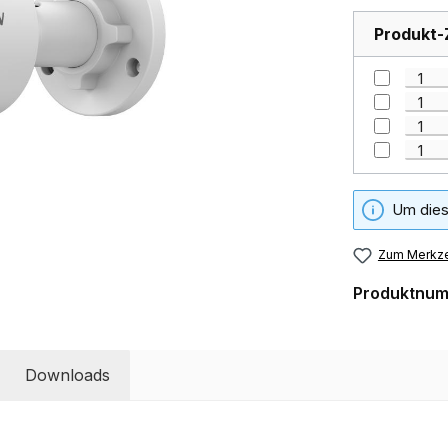
Produkt-
Um dies
Zum Merkze
Produktnu
Downloads