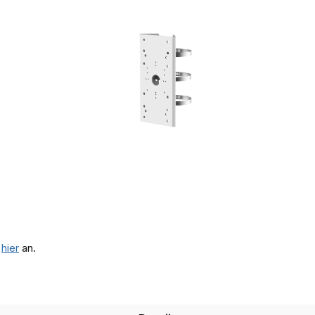
e
hier
an.