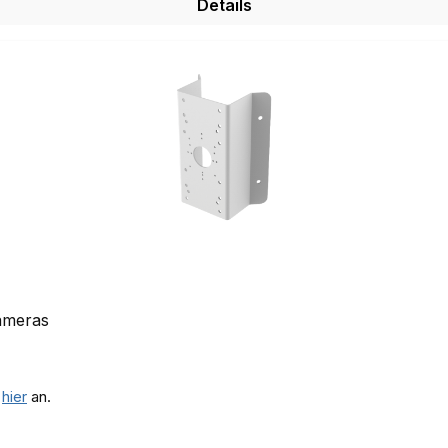
Details
Kameras
e
hier
an.