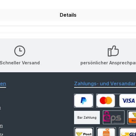
Details
Schneller Versand
persönlicher Ansprechpa
nen
Zahlungs- und Versandar
m
PayPal
Kredit- oder Debitk
Bar Zahlung
am
eps
Nac
tz