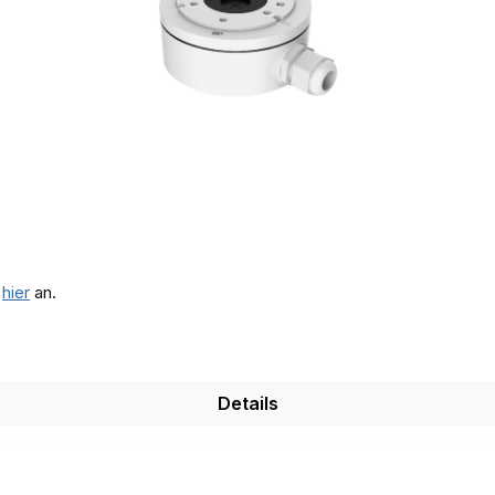
e
hier
an.
Details