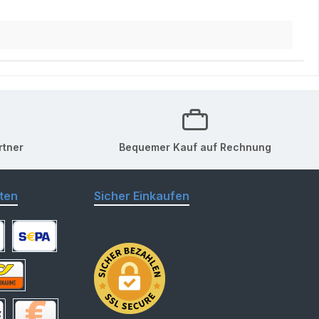
rtner
Bequemer Kauf auf Rechnung
ten
Sicher Einkaufen
arte
SEPA Lastschrift
hnahme