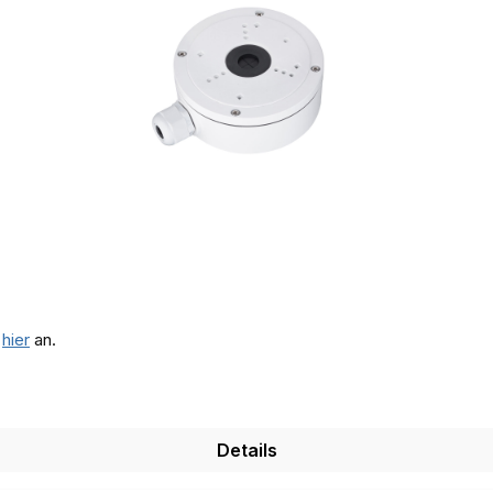
e
hier
an.
Details