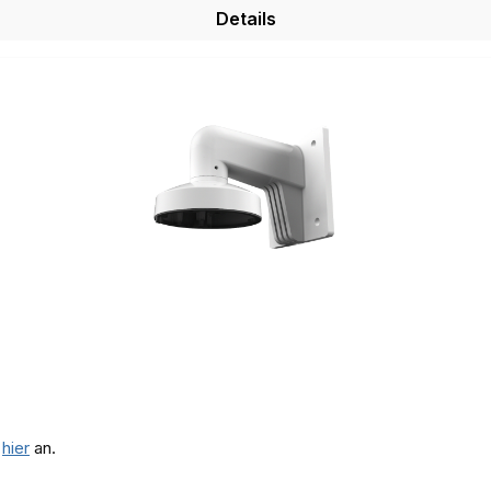
Details
e
hier
an.