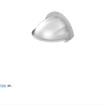
e
hier
an.