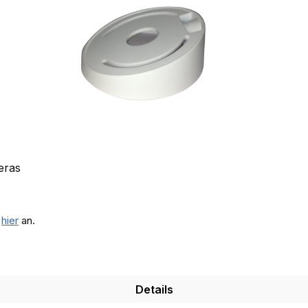
eras
e
hier
an.
Details