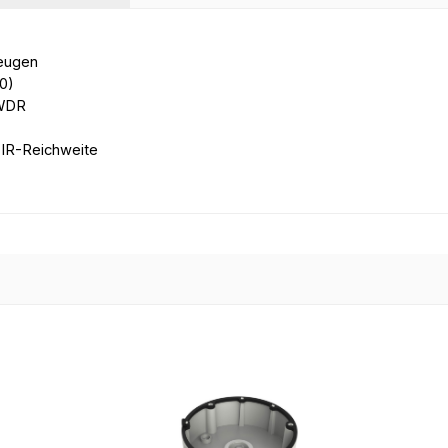
zeugen
0)
 WDR
r IR-Reichweite