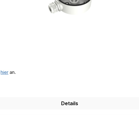
e
hier
an.
Details