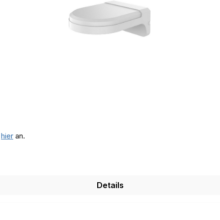
e
hier
an.
Details