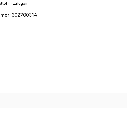
ttel hinzufügen
mmer:
302700314