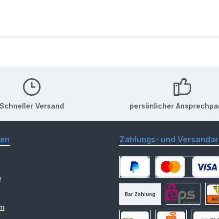
Schneller Versand
persönlicher Ansprechpa
nen
Zahlungs- und Versandar
m
PayPal
Kredit- oder Debitk
Bar Zahlung
am
eps
Nac