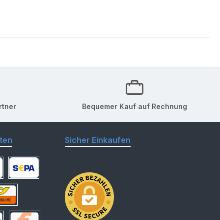
rtner
Bequemer Kauf auf Rechnung
ten
Sicher Einkaufen
arte
SEPA Lastschrift
hnahme