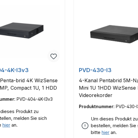
4-4K-I3v3
PVD-430-I3
 Penta-brid 4K WizSense
4-Kanal Pentabrid 5M-N
 MP, Compact 1U, 1 HDD
Mini 1U 1HDD WizSense D
Videorekorder
nummer:
PVD-404-4K-I3v3
Produktnummer:
PVD-430-I
dieses Produkt zu
tellen, melden Sie sich
Um dieses Produkt zu
te
hier
an.
bestellen, melden Sie 
bitte
hier
an.