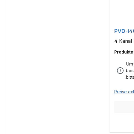
PVD-i4
4 Kanal 
Produkt
Um 
bes
bit
Preise ex