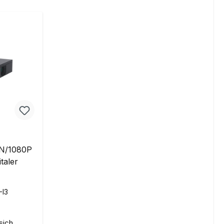
-N/1080P
taler
-I3
sich