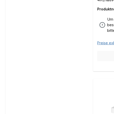
Produkt
Um 
bes
bit
Preise ex