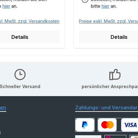
te
hier
an.
bitte
hier
an.
kl. MwSt. zzgl. Versandkosten
Preise exkl. MwSt. zzgl. Ver
Details
Details
Schneller Versand
persönlicher Ansprechpa
nen
Zahlungs- und Versandar
m
PayPal
Kredit- oder Debitk