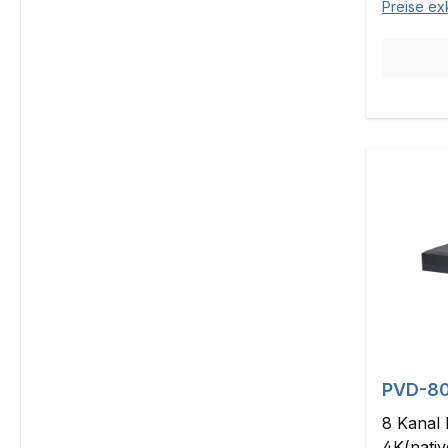
Preise ex
PVD-80
8 Kanal 
4K(nativ