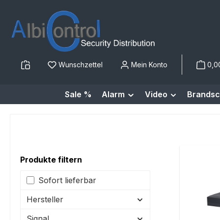
m Hauptinhalt springen
Zur Suche springen
Zur Hauptnavigation springen
Wunschzettel
Mein Konto
0,0
Sale %
Alarm
Video
Brandsc
Produkte filtern
Sofort lieferbar
Hersteller
Signal