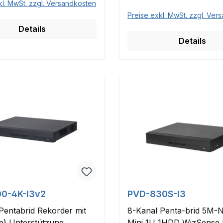
kl. MwSt. zzgl. Versandkosten
Preise exkl. MwSt. zzgl. Ver
Details
Details
0-4K-I3v2
PVD-830S-I3
Pentabrid Rekorder mit
8-Kanal Penta-brid 5M-
e) Unterstützung
Mini 1U 1HDD WizSense D