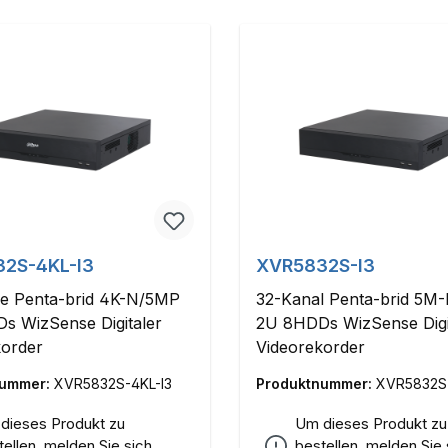
2S-4KL-I3
XVR5832S-I3
le Penta-brid 4K-N/5MP
32-Kanal Penta-brid 5M
s WizSense Digitaler
2U 8HDDs WizSense Digi
korder
Videorekorder
nummer:
XVR5832S-4KL-I3
Produktnummer:
XVR5832S
dieses Produkt zu
Um dieses Produkt zu
tellen, melden Sie sich
bestellen, melden Sie 