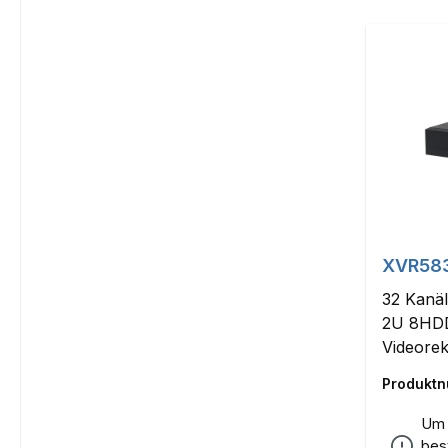
XVR583
32 Kanä
2U 8HDD
Videore
Produkt
Um 
bes