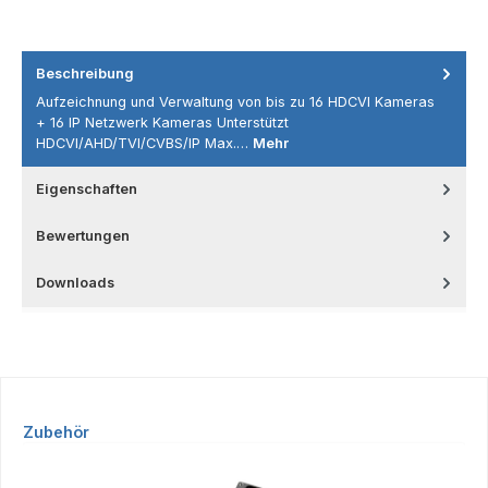
Beschreibung
Aufzeichnung und Verwaltung von bis zu 16 HDCVI Kameras
+ 16 IP Netzwerk Kameras Unterstützt
HDCVI/AHD/TVI/CVBS/IP Max.…
Mehr
Eigenschaften
Bewertungen
Downloads
Produktgalerie überspringen
Zubehör