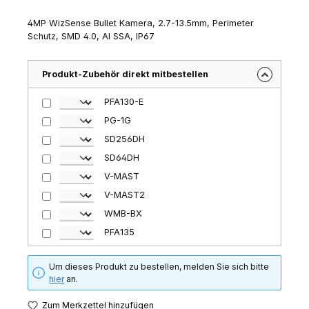
4MP WizSense Bullet Kamera, 2.7-13.5mm, Perimeter
Schutz, SMD 4.0, AI SSA, IP67
Produkt-Zubehör direkt mitbestellen
PFA130-E
PG-1G
SD256DH
SD64DH
V-MAST
V-MAST2
WMB-BX
PFA135
Um dieses Produkt zu bestellen, melden Sie sich bitte
hier
an.
Zum Merkzettel hinzufügen