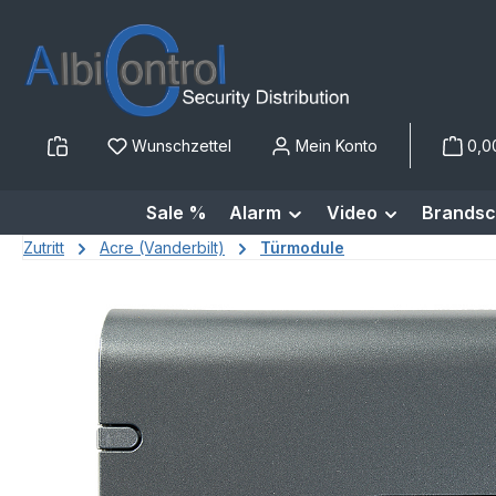
m Hauptinhalt springen
Zur Suche springen
Zur Hauptnavigation springen
Wunschzettel
Mein Konto
0,0
Sale %
Alarm
Video
Brandsc
Zutritt
Acre (Vanderbilt)
Türmodule
Bildergalerie überspringen