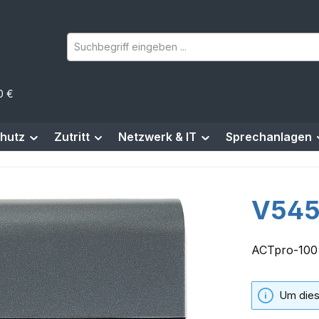
0 €
hutz
Zutritt
Netzwerk & IT
Sprechanlagen
V545
ACTpro-100 
Um dies