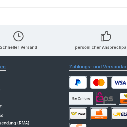
Schneller Versand
persönlicher Ansprechpa
nen
Zahlungs- und Versandar
m
PayPal
Kredit- oder Debitk
Bar Zahlung
am
eps
Nac
tz
sendung (RMA)
Versand Österreich
Selbstabholung
Versand