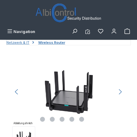
Zum Hauptinhalt springen
Navigation
Netzwerk & IT
Wireless Router
Bildergalerie überspringen
Abbildung ähnlich