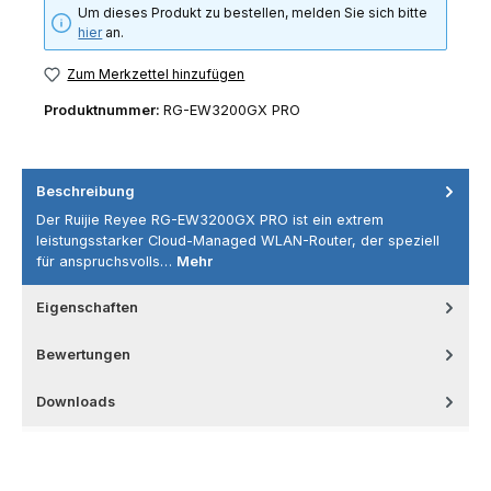
Um dieses Produkt zu bestellen, melden Sie sich bitte
hier
an.
Zum Merkzettel hinzufügen
Produktnummer:
RG-EW3200GX PRO
Beschreibung
Der Ruijie Reyee RG-EW3200GX PRO ist ein extrem
leistungsstarker Cloud-Managed WLAN-Router, der speziell
für anspruchsvolls…
Mehr
Eigenschaften
Bewertungen
Downloads