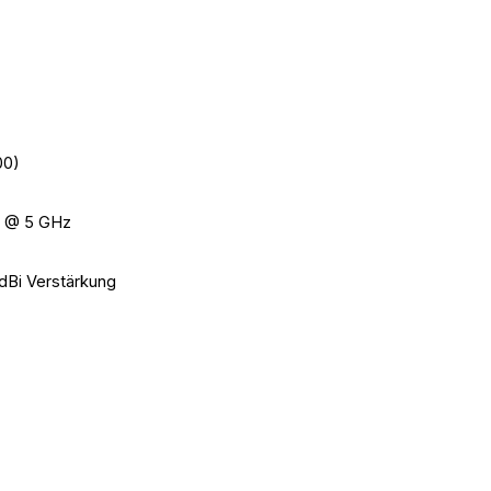
00)
 @ 5 GHz
dBi Verstärkung