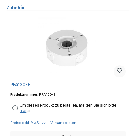
Produktgalerie überspringen
Zubehör
PFA130-E
Produktnummer:
PFA130-E
Um dieses Produkt zu bestellen, melden Sie sich bitte
hier
an.
Preise exkl. MwSt. zzgl. Versandkosten