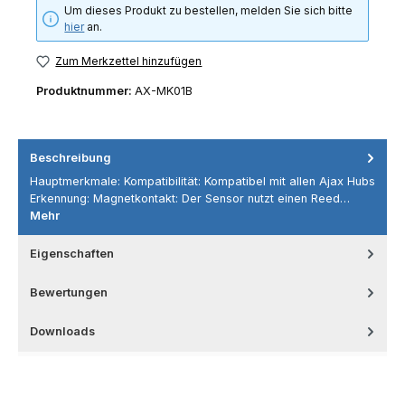
Um dieses Produkt zu bestellen, melden Sie sich bitte
hier
an.
Zum Merkzettel hinzufügen
Produktnummer:
AX-MK01B
Beschreibung
Hauptmerkmale: Kompatibilität: Kompatibel mit allen Ajax Hubs
Erkennung: Magnetkontakt: Der Sensor nutzt einen Reed…
Mehr
Eigenschaften
Bewertungen
Downloads