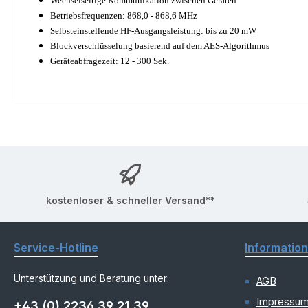
Wechselseitige Kommunikation zwischen Geräten
Betriebsfrequenzen: 868,0 - 868,6 MHz
Selbsteinstellende HF-Ausgangsleistung: bis zu 20 mW
Blockverschlüsselung basierend auf dem AES-Algorithmus
Geräteabfragezeit: 12 - 300 Sek.
kostenloser & schneller Versand**
Service-Hotline
Informatio
Unterstützung und Beratung unter:
AGB
Impressu
+43 (0) 2236 39 21 39