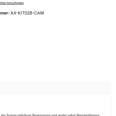
ttel hinzufügen
mmer:
AX-KIT02B-CAM
nnt das System unbefugte Bewegungen und sendet sofort Warnmeldungen