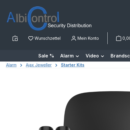
m Hauptinhalt springen
Zur Suche springen
Zur Hauptnavigation springen
Wunschzettel
Mein Konto
0,0
Sale %
Alarm
Video
Brandsc
Alarm
Ajax Jeweller
Starter Kits
Bildergalerie überspringen