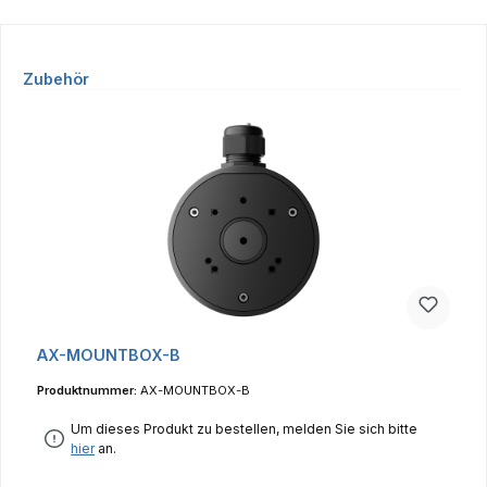
Produktgalerie überspringen
Zubehör
AX-MOUNTBOX-B
Produktnummer:
AX-MOUNTBOX-B
Um dieses Produkt zu bestellen, melden Sie sich bitte
hier
an.